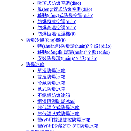
吸頂式防爆空調(diào)
風(fēng)管式防爆空調(diào)
移動(dòng)式防爆空調(diào)
防爆窗式空調(diào)
防爆高溫空調(diào)
防爆恒溫恒濕機(jī)
防爆冷風(fēng)機(jī)
轉(zhuǎn)移防爆環(huán)?？照{(diào)
移動(dòng)防爆環(huán)?？照{(diào)
安裝防爆環(huán)?？照{(diào)
防爆冰箱
單溫防爆冰箱
雙溫防爆冰箱
冷藏防爆冰箱
臥式防爆冰箱
不銹鋼防爆冰箱
恒溫恒濕防爆冰箱
超低溫立式防爆冰箱
超低溫臥式防爆冰箱
醫(yī)用雙溫雙控防爆冰箱
醫(yī)用冷藏2°C~8°C防爆冰箱