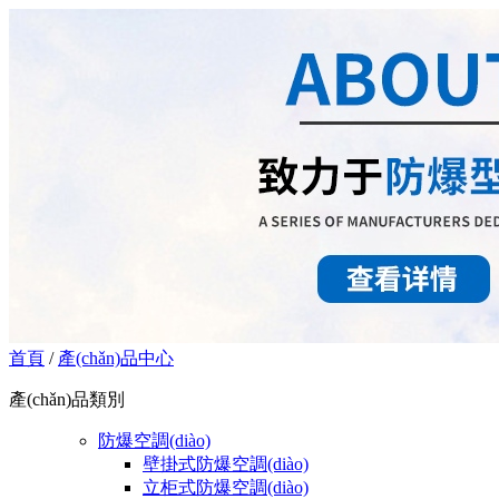
首頁
/
產(chǎn)品中心
產(chǎn)品類別
防爆空調(diào)
壁掛式防爆空調(diào)
立柜式防爆空調(diào)