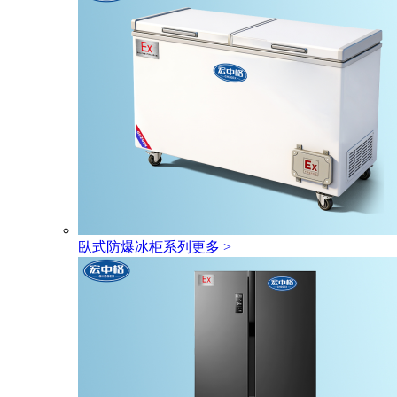
臥式防爆冰柜系列
更多 >