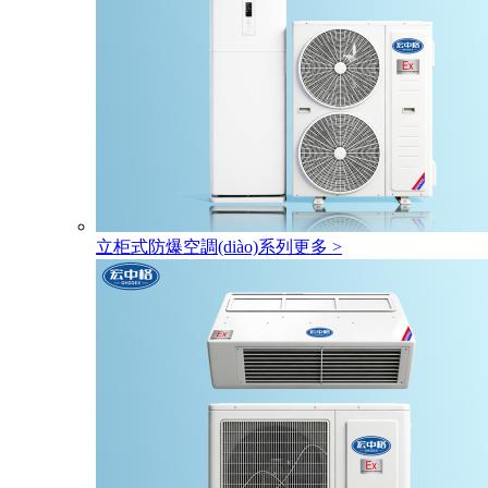
立柜式防爆空調(diào)系列
更多 >