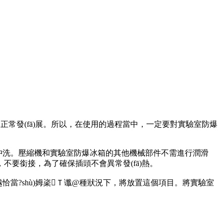
發(fā)展。所以，在使用的過程當中，一定要對實驗室防爆
洗。壓縮機和實驗室防爆冰箱的其他機械部件不需進行潤滑
，為了確保插頭不會異常發(fā)熱。
?shù)姆秶Ｔ谶@種狀況下，將放置這個項目。將實驗室