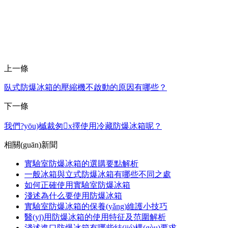
上一條
臥式防爆冰箱的壓縮機不啟動的原因有哪些？
下一條
我們?yōu)槭裁匆x擇使用冷藏防爆冰箱呢？
相關(guān)新聞
實驗室防爆冰箱的選購要點解析
一般冰箱與立式防爆冰箱有哪些不同之處
如何正確使用實驗室防爆冰箱
淺述為什么要使用防爆冰箱
實驗室防爆冰箱的保養(yǎng)維護小技巧
醫(yī)用防爆冰箱的使用特征及范圍解析
淺述進口防爆冰箱有哪些結(jié)構(gòu)要求