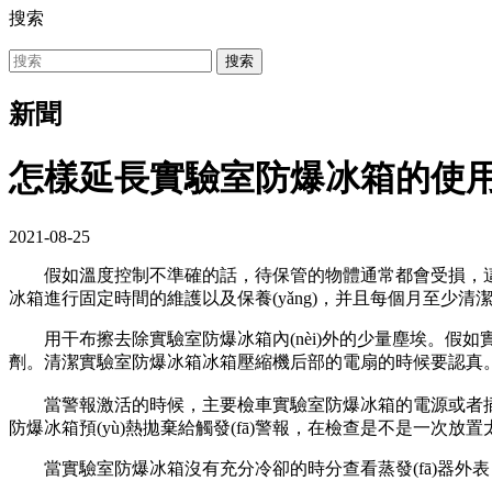
搜索
搜索
新聞
怎樣延長實驗室防爆冰箱的使
2021-08-25
假如溫度控制不準確的話，待保管的物體通常都會受損，這對實
冰箱進行固定時間的維護以及保養(yǎng)，并且每個月至少清潔一次
用干布擦去除實驗室防爆冰箱內(nèi)外的少量塵埃。假
劑。清潔實驗室防爆冰箱冰箱壓縮機后部的電扇的時候要認真。清
當警報激活的時候，主要檢車實驗室防爆冰箱的電源或者插頭是
防爆冰箱預(yù)熱拋棄給觸發(fā)警報，在檢查是不是一次放置太
當實驗室防爆冰箱沒有充分冷卻的時分查看蒸發(fā)器外表