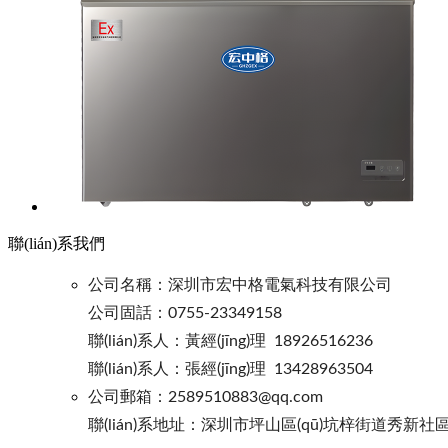
聯(lián)系我們
公司名稱：深圳市宏中格電氣科技有限公司
公司固話：0755-23349158
聯(lián)系人：黃經(jīng)理 18926516236
聯(lián)系人：張經(jīng)理 13428963504
公司郵箱：2589510883@qq.com
聯(lián)系地址：深圳市坪山區(qū)坑梓街道秀新社區