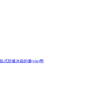
臥式防爆冰箱的優(yōu)勢