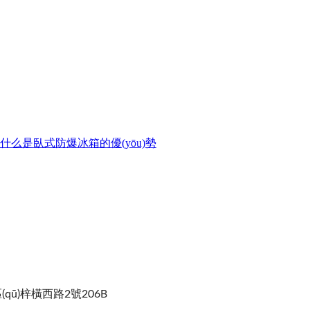
什么是臥式防爆冰箱的優(yōu)勢
(qū)梓橫西路2號206B