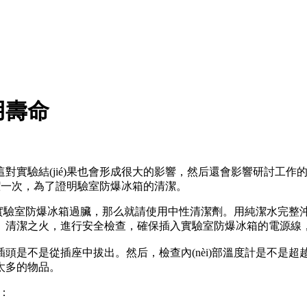
用壽命
驗結(jié)果也會形成很大的影響，然后還會影響研討工作的正常
，為了證明驗室防爆冰箱的清潔。
如實驗室防爆冰箱過臟，那么就請使用中性清潔劑。用純潔水完整沖
潔之火，進行安全檢查，確保插入實驗室防爆冰箱的電源線，不要銜接
不是從插座中拔出。然后，檢查內(nèi)部溫度計是不是超越恰當
多的物品。
：